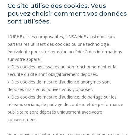
ACCESIBILIDAD
Ce site utilise des cookies. Vous
ÍNDICE DE IGUALDAD PROFESIONAL
pouvez choisir comment vos données
MAPA DEL SITIO
sont utilisées.
ACTOS REGLAMENTARIOS
L'UPHF et ses composantes, l'INSA HdF ainsi que leurs
DATOS PERSONALES
partenaires utilisent des cookies ou une technologie
CONTRATACIÓN PÚBLICA
équivalente pour stocker et/ou accéder à des informations
INFORMACIÓN LEGAL
sur votre appareil.
CONTRATACIÓN
> Des cookies nécessaires au bon fonctionnement et la
CRÉDITOS
sécurité du site sont obligatoirement déposés.
> Des cookies de mesure d'audience anonymes sont
SALA DE PRENSA
déposés mais vous pouvez vous y opposer.
SERVICIOS PÚBLICOS +
> Des cookies de mesure d'audience, de partage sur les
CONTACTOS
réseaux sociaux, de partage de contenu et de performance
GESTIÓN DE COOKIES
publicitaire sont déposés uniquement avec votre
consentement.
Solicitud de mejora
Vous pouvez accepter, refuser ou personnaliser votre choix à