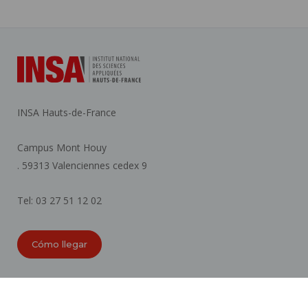
INSA Hauts-de-France
Campus Mont Houy
. 59313 Valenciennes cedex 9
Tel: 03 27 51 12 02
Cómo llegar
ORGANIGRAMAS