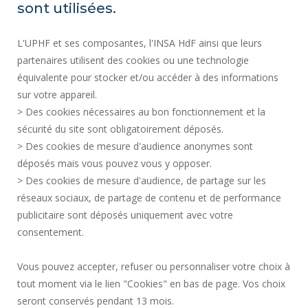
MAPA DEL SITIO
sont utilisées.
ACTOS REGLAMENTARIOS
L'UPHF et ses composantes, l'INSA HdF ainsi que leurs
DATOS PERSONALES
partenaires utilisent des cookies ou une technologie
CONTRATACIÓN PÚBLICA
équivalente pour stocker et/ou accéder à des informations
INFORMACIÓN LEGAL
sur votre appareil.
CONTRATACIÓN
> Des cookies nécessaires au bon fonctionnement et la
CRÉDITOS
sécurité du site sont obligatoirement déposés.
> Des cookies de mesure d'audience anonymes sont
SALA DE PRENSA
déposés mais vous pouvez vous y opposer.
SERVICIOS PÚBLICOS +
> Des cookies de mesure d'audience, de partage sur les
CONTACTOS
réseaux sociaux, de partage de contenu et de performance
GESTIÓN DE COOKIES
publicitaire sont déposés uniquement avec votre
consentement.
Solicitud de mejora
Vous pouvez accepter, refuser ou personnaliser votre choix à
tout moment via le lien "Cookies" en bas de page. Vos choix
¡Únete a nosotros!
seront conservés pendant 13 mois.