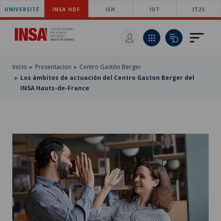
UNIVERSITÉ
SKIP
INSA HDF
ISH
IUT
IT2S
TO
PASAR
MAIN
AL
SKIP
NAVIGATION
CONTENIDO
TO
PRINCIPAL
SEARCH
Inicio
Presentacion
Centro Gastón Berger
Los ámbitos de actuación del Centro Gaston Berger del
INSA Hauts-de-France