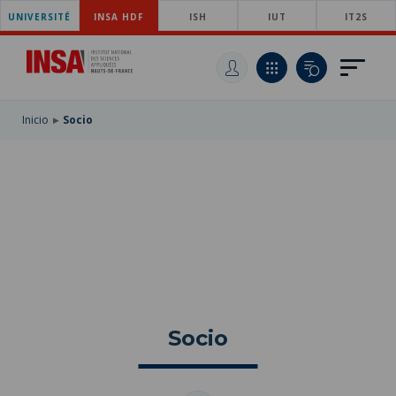
UNIVERSITÉ
SKIP
INSA HDF
ISH
IUT
IT2S
TO
PASAR
MAIN
AL
SKIP
NAVIGATION
CONTENIDO
TO
PRINCIPAL
SEARCH
Inicio
Socio
Socio