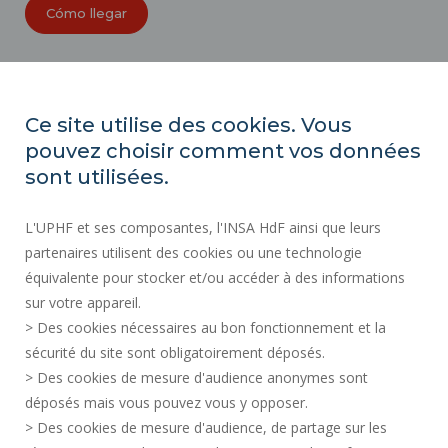
Cómo llegar
ORGANIGRAMAS
ACCESIBILIDAD
Ce site utilise des cookies. Vous
ÍNDICE DE IGUALDAD PROFESIONAL
pouvez choisir comment vos données
MAPA DEL SITIO
sont utilisées.
ACTOS REGLAMENTARIOS
L'UPHF et ses composantes, l'INSA HdF ainsi que leurs
DATOS PERSONALES
partenaires utilisent des cookies ou une technologie
CONTRATACIÓN PÚBLICA
équivalente pour stocker et/ou accéder à des informations
INFORMACIÓN LEGAL
sur votre appareil.
CONTRATACIÓN
> Des cookies nécessaires au bon fonctionnement et la
CRÉDITOS
sécurité du site sont obligatoirement déposés.
> Des cookies de mesure d'audience anonymes sont
SALA DE PRENSA
déposés mais vous pouvez vous y opposer.
SERVICIOS PÚBLICOS +
> Des cookies de mesure d'audience, de partage sur les
CONTACTOS