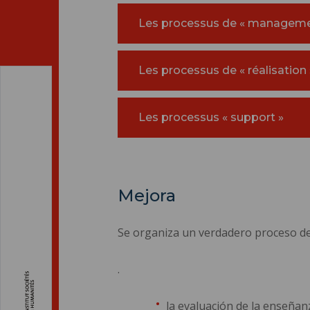
Les processus de « manageme
Les processus de « réalisation 
Les processus « support »
Mejora
Se organiza un verdadero proceso de 
.
la evaluación de la enseñan