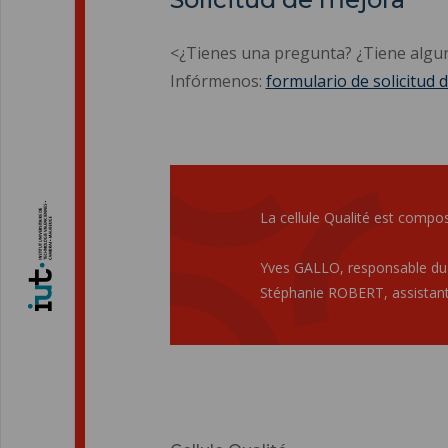
<¿Tienes una pregunta? ¿Tiene algu
Infórmenos:
formulario de solicitud 
La cellule Qualité est compos
Yves GALLO, responsable du
Stéphanie ROBERT, assistant