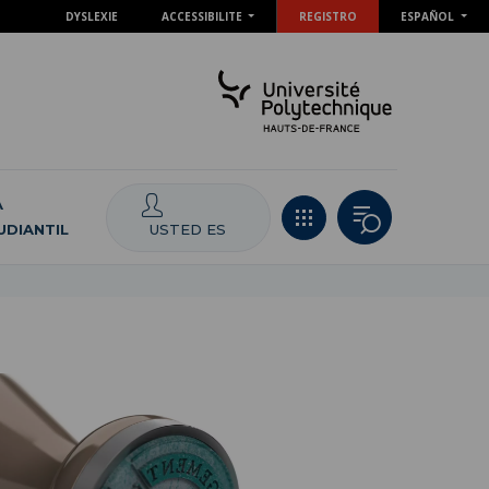
DYSLEXIE
ACCESSIBILITE
REGISTRO
ESPAÑOL
A
USTED ES
UDIANTIL