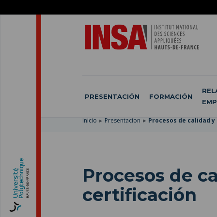
SKIP
TO
PASAR
MAIN
AL
SKIP
NAVIGATION
CONTENIDO
TO
PRINCIPAL
SEARCH
REL
PRESENTACIÓN
FORMACIÓN
EMP
Inicio
Presentacion
Procesos de calidad y 
Procesos de ca
certificación