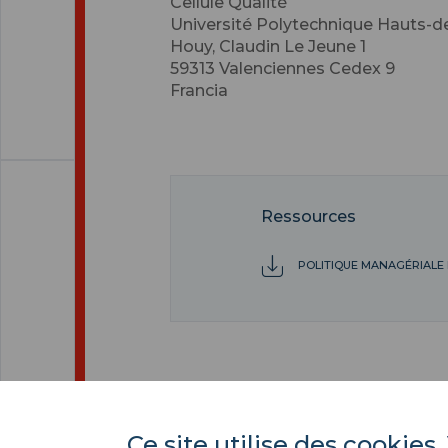
Cellule Qualité
Université Polytechnique Hauts-
Houy, Claudin Le Jeune 1
59313
Valenciennes Cedex 9
Francia
Ressources
POLITIQUE MANAGÉRIALE 
Ce site utilise des cooki