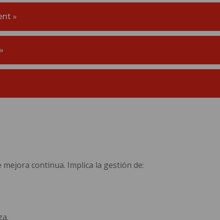
nt »
»
mejora continua. Implica la gestión de:
za.