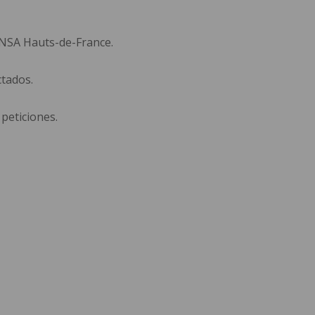
 INSA Hauts-de-France.
ctados.
 peticiones.