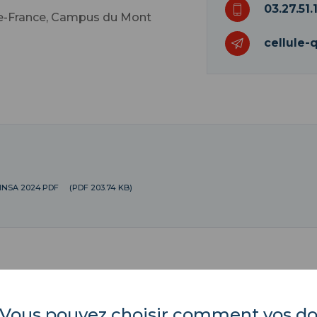
03.27.51.
de-France, Campus du Mont
cellule-
INSA 2024.PDF
(PDF 203.74 KB)
es. Vous pouvez choisir comment vos 
INSA Hauts-de-France