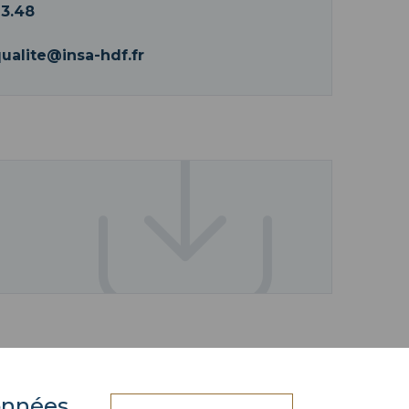
13.48
qualite@insa-hdf.fr
données