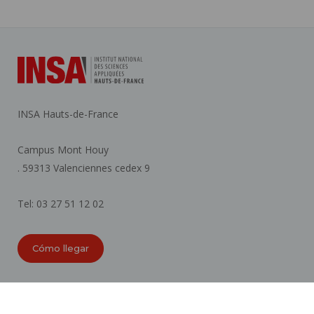
INSA Hauts-de-France
Campus Mont Houy
. 59313 Valenciennes cedex 9
Tel: 03 27 51 12 02
Cómo llegar
ORGANIGRAMAS