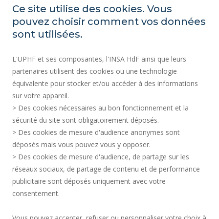
ACCESIBILIDAD
Ce site utilise des cookies. Vous
ÍNDICE DE IGUALDAD PROFESIONAL
pouvez choisir comment vos données
MAPA DEL SITIO
sont utilisées.
ACTOS REGLAMENTARIOS
L'UPHF et ses composantes, l'INSA HdF ainsi que leurs
DATOS PERSONALES
partenaires utilisent des cookies ou une technologie
CONTRATACIÓN PÚBLICA
équivalente pour stocker et/ou accéder à des informations
INFORMACIÓN LEGAL
sur votre appareil.
CONTRATACIÓN
> Des cookies nécessaires au bon fonctionnement et la
CRÉDITOS
sécurité du site sont obligatoirement déposés.
> Des cookies de mesure d'audience anonymes sont
SALA DE PRENSA
déposés mais vous pouvez vous y opposer.
SERVICIOS PÚBLICOS +
> Des cookies de mesure d'audience, de partage sur les
CONTACTOS
réseaux sociaux, de partage de contenu et de performance
GESTIÓN DE COOKIES
publicitaire sont déposés uniquement avec votre
consentement.
Solicitud de mejora
Vous pouvez accepter, refuser ou personnaliser votre choix à