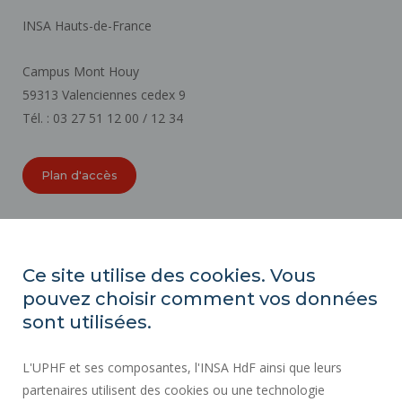
INSA Hauts-de-France
Campus Mont Houy
59313 Valenciennes cedex 9
Tél. : 03 27 51 12 00 / 12 34
Plan d'accès
ORGANIGRAMMES
ACCESSIBILITÉ
Ce site utilise des cookies. Vous
INDEX ÉGALITÉ PROFESSIONNELLE
pouvez choisir comment vos données
PLAN DU SITE
sont utilisées.
ACTES RÉGLEMENTAIRES
L'UPHF et ses composantes, l'INSA HdF ainsi que leurs
DONNÉES PERSONNELLES
partenaires utilisent des cookies ou une technologie
MARCHÉS PUBLICS