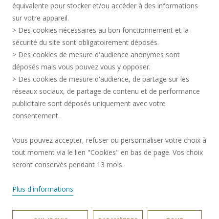
équivalente pour stocker et/ou accéder à des informations
MENTIONS LÉGALES
sur votre appareil.
RECRUTEMENTS
> Des cookies nécessaires au bon fonctionnement et la
CRÉDITS
sécurité du site sont obligatoirement déposés.
> Des cookies de mesure d'audience anonymes sont
ESPACE PRESSE
déposés mais vous pouvez vous y opposer.
SERVICES PUBLICS +
> Des cookies de mesure d'audience, de partage sur les
CONTACTS
réseaux sociaux, de partage de contenu et de performance
GESTION DES COOKIES
publicitaire sont déposés uniquement avec votre
consentement.
Requête d'amélioration
Vous pouvez accepter, refuser ou personnaliser votre choix à
tout moment via le lien "Cookies" en bas de page. Vos choix
Rejoignez-nous!
seront conservés pendant 13 mois.
Plus d'informations