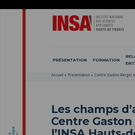
ACCÉDER
AU
ALLER
MENU
AU
ACCÉDER
PRINCIPAL
CONTENU
À
PRINCIPAL
LA
RECHERCHE
REL
PRÉSENTATION
FORMATION
ENT
Accueil
Presentation
Centre Gaston Berger
Les champs d’
Centre Gaston
l’INSA Hauts-