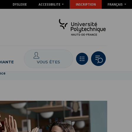
DYSLEXIE
ACCESSIBILITE
INSCRIPTION
FRANÇAIS
VOUS ÊTES
DIANTE
nce