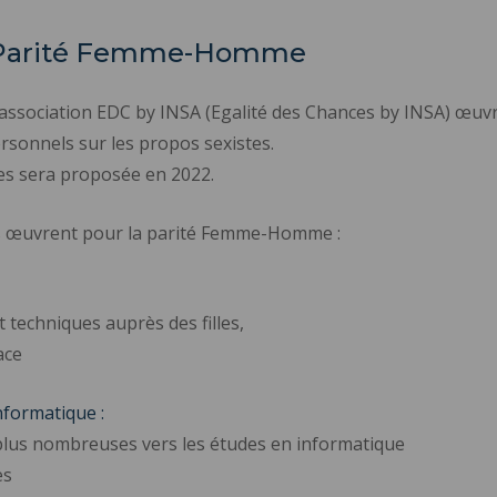
: Parité Femme-Homme
’association EDC by INSA (Egalité des Chances by INSA) œuv
ersonnels sur les propos sexistes.
es sera proposée en 2022.
ons œuvrent pour la parité Femme-Homme :
 techniques auprès des filles,
ace
nformatique :
 plus nombreuses vers les études en informatique
es