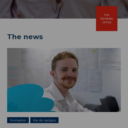
THE
TRAINING
OFFER
The news
Formation
Vie de campus