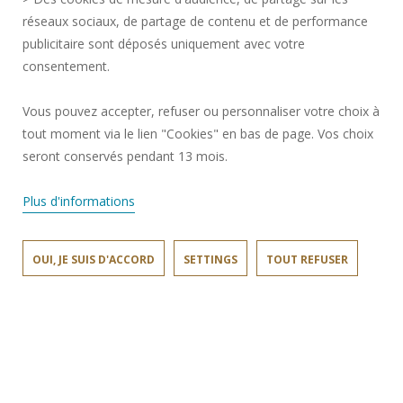
réseaux sociaux, de partage de contenu et de performance
PERSONAL DATA
publicitaire sont déposés uniquement avec votre
PUBLIC PROCUREMENT
consentement.
LEGAL INFORMATION
RECRUITMENTS
Vous pouvez accepter, refuser ou personnaliser votre choix à
CREDITS
tout moment via le lien "Cookies" en bas de page. Vos choix
seront conservés pendant 13 mois.
PRESS AREA
SOCIAL MAP
Plus d'informations
CONTACT
COOKIE MANAGEMENT
OUI, JE SUIS D'ACCORD
SETTINGS
TOUT REFUSER
Request for improvement
Join us !