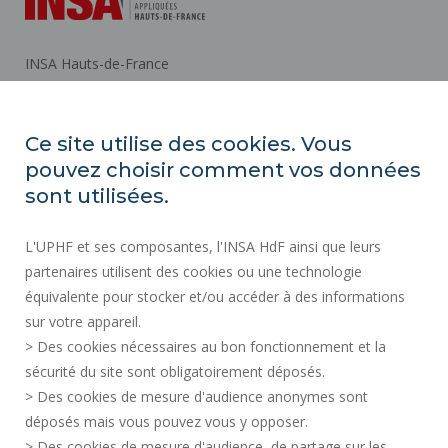
INSA Hauts-de-France
Campus Mont Houy
. 59313 Valenciennes cedex 9
Ce site utilise des cookies. Vous
pouvez choisir comment vos données
Tel: 03 27 51 12 02
sont utilisées.
L'UPHF et ses composantes, l'INSA HdF ainsi que leurs
How to get there
partenaires utilisent des cookies ou une technologie
équivalente pour stocker et/ou accéder à des informations
sur votre appareil.
ORGANIZATION CHARTS
> Des cookies nécessaires au bon fonctionnement et la
ACCESSIBILITY
sécurité du site sont obligatoirement déposés.
PROFESSIONAL EQUALITY INDEX
> Des cookies de mesure d'audience anonymes sont
SITE MAP
déposés mais vous pouvez vous y opposer.
REGULATORY ACTS
> Des cookies de mesure d'audience, de partage sur les