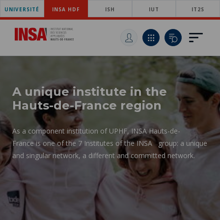
UNIVERSITÉ
SKIP
INSA HDF
ISH
IUT
IT2S
TO
SKIP
MAIN
TO
SKIP
NAVIGATION
MAIN
TO
CONTENT
SEARCH
A unique institute in the
Hauts-de-France region
As a component institution of UPHF, INSA Hauts-de-
France is one of the 7 Institutes of the INSA group: a unique
and singular network, a different and committed network.