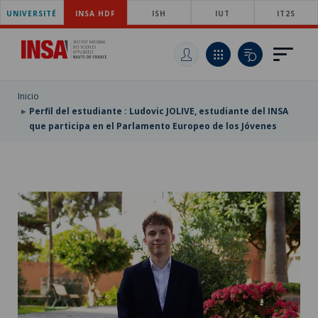
UNIVERSITÉ
SKIP
INSA HDF
ISH
IUT
IT2S
TO
PASAR
MAIN
AL
SKIP
NAVIGATION
CONTENIDO
TO
PRINCIPAL
SEARCH
Inicio
Perfil del estudiante : Ludovic JOLIVE, estudiante del INSA
que participa en el Parlamento Europeo de los Jóvenes