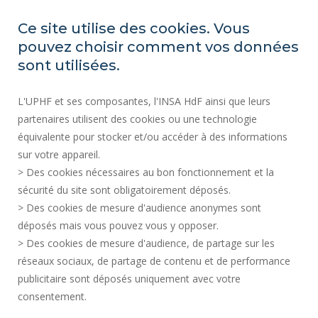
ACCESIBILIDAD
Ce site utilise des cookies. Vous
ÍNDICE DE IGUALDAD PROFESIONAL
pouvez choisir comment vos données
MAPA DEL SITIO
sont utilisées.
ACTOS REGLAMENTARIOS
L'UPHF et ses composantes, l'INSA HdF ainsi que leurs
DATOS PERSONALES
partenaires utilisent des cookies ou une technologie
CONTRATACIÓN PÚBLICA
équivalente pour stocker et/ou accéder à des informations
INFORMACIÓN LEGAL
sur votre appareil.
CONTRATACIÓN
> Des cookies nécessaires au bon fonctionnement et la
CRÉDITOS
sécurité du site sont obligatoirement déposés.
> Des cookies de mesure d'audience anonymes sont
SALA DE PRENSA
déposés mais vous pouvez vous y opposer.
SERVICIOS PÚBLICOS +
> Des cookies de mesure d'audience, de partage sur les
CONTACTOS
réseaux sociaux, de partage de contenu et de performance
GESTIÓN DE COOKIES
publicitaire sont déposés uniquement avec votre
consentement.