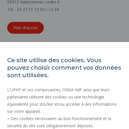
59313 Valenciennes cedex 9
Tél. : 03 27 51 12 00 / 12 34
Plan d'accès
ORGANIGRAMMES
ACCESSIBILITÉ
Ce site utilise des cookies. Vous
INDEX ÉGALITÉ PROFESSIONNELLE
pouvez choisir comment vos données
PLAN DU SITE
sont utilisées.
ACTES RÉGLEMENTAIRES
L'UPHF et ses composantes, l'INSA HdF ainsi que leurs
DONNÉES PERSONNELLES
partenaires utilisent des cookies ou une technologie
MARCHÉS PUBLICS
équivalente pour stocker et/ou accéder à des informations
MENTIONS LÉGALES
sur votre appareil.
RECRUTEMENTS
> Des cookies nécessaires au bon fonctionnement et la
CRÉDITS
sécurité du site sont obligatoirement déposés.