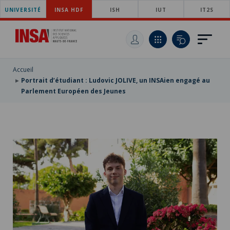
UNIVERSITÉ
ACCÉDER
INSA HDF
ISH
IUT
IT2S
AU
ALLER
MENU
AU
ACCÉDER
PRINCIPAL
CONTENU
À
PRINCIPAL
LA
RECHERCHE
Accueil
Portrait d’étudiant : Ludovic JOLIVE, un INSAien engagé au
Parlement Européen des Jeunes