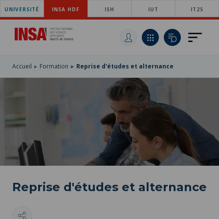
UNIVERSITÉ
ACCÉDER
INSA HDF
ISH
IUT
IT2S
AU
ALLER
MENU
AU
ACCÉDER
PRINCIPAL
CONTENU
À
PRINCIPAL
LA
RECHERCHE
Accueil
Formation
Reprise d'études et alternance
Reprise d'études et alternance