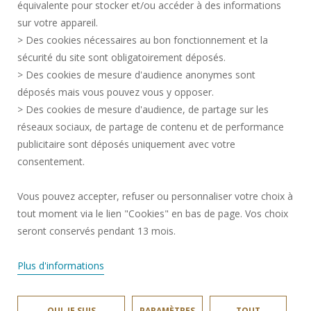
équivalente pour stocker et/ou accéder à des informations
MENTIONS LÉGALES
sur votre appareil.
RECRUTEMENTS
> Des cookies nécessaires au bon fonctionnement et la
CRÉDITS
sécurité du site sont obligatoirement déposés.
> Des cookies de mesure d'audience anonymes sont
ESPACE PRESSE
déposés mais vous pouvez vous y opposer.
SERVICES PUBLICS +
> Des cookies de mesure d'audience, de partage sur les
CONTACTS
réseaux sociaux, de partage de contenu et de performance
GESTION DES COOKIES
publicitaire sont déposés uniquement avec votre
consentement.
Requête d'amélioration
Vous pouvez accepter, refuser ou personnaliser votre choix à
Une question ?
notre FAQ et nos
tout moment via le lien "Cookies" en bas de page. Vos choix
équipes ont
✖
Rejoignez-nous!
surement la
seront conservés pendant 13 mois.
réponse.
Plus d'informations
OUI, JE SUIS
PARAMÈTRES
TOUT