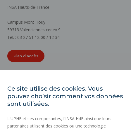
INSA Hauts-de-France
Campus Mont Houy
59313 Valenciennes cedex 9
Tél. : 03 27 51 12 00 / 12 34
Plan d'accès
ORGANIGRAMMES
ACCESSIBILITÉ
Ce site utilise des cookies. Vous
INDEX ÉGALITÉ PROFESSIONNELLE
pouvez choisir comment vos données
PLAN DU SITE
sont utilisées.
ACTES RÉGLEMENTAIRES
L'UPHF et ses composantes, l'INSA HdF ainsi que leurs
DONNÉES PERSONNELLES
partenaires utilisent des cookies ou une technologie
MARCHÉS PUBLICS