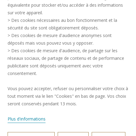
équivalente pour stocker et/ou accéder à des informations
MENTIONS LÉGALES
sur votre appareil.
RECRUTEMENTS
> Des cookies nécessaires au bon fonctionnement et la
CRÉDITS
sécurité du site sont obligatoirement déposés.
> Des cookies de mesure d'audience anonymes sont
ESPACE PRESSE
déposés mais vous pouvez vous y opposer.
SERVICES PUBLICS +
> Des cookies de mesure d'audience, de partage sur les
CONTACTS
réseaux sociaux, de partage de contenu et de performance
GESTION DES COOKIES
publicitaire sont déposés uniquement avec votre
consentement.
Requête d'amélioration
Vous pouvez accepter, refuser ou personnaliser votre choix à
tout moment via le lien "Cookies" en bas de page. Vos choix
Rejoignez-nous!
seront conservés pendant 13 mois.
Plus d'informations