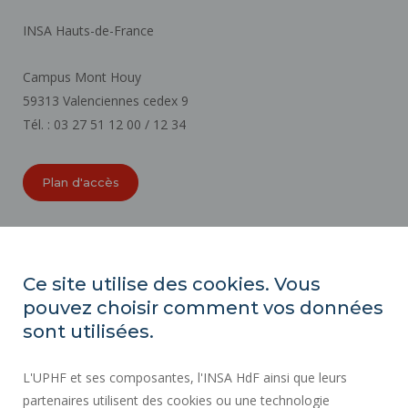
INSA Hauts-de-France
Campus Mont Houy
59313 Valenciennes cedex 9
Tél. : 03 27 51 12 00 / 12 34
Plan d'accès
ORGANIGRAMMES
ACCESSIBILITÉ
Ce site utilise des cookies. Vous
INDEX ÉGALITÉ PROFESSIONNELLE
pouvez choisir comment vos données
PLAN DU SITE
sont utilisées.
ACTES RÉGLEMENTAIRES
L'UPHF et ses composantes, l'INSA HdF ainsi que leurs
DONNÉES PERSONNELLES
partenaires utilisent des cookies ou une technologie
MARCHÉS PUBLICS