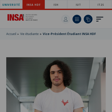
UNIVERSITÉ
ACCÉDER
INSA HDF
ISH
IUT
IT2S
AU
ALLER
MENU
AU
ACCÉDER
PRINCIPAL
CONTENU
À
PRINCIPAL
LA
RECHERCHE
Accueil
Vie étudiante
Vice-Président Étudiant INSA HDF