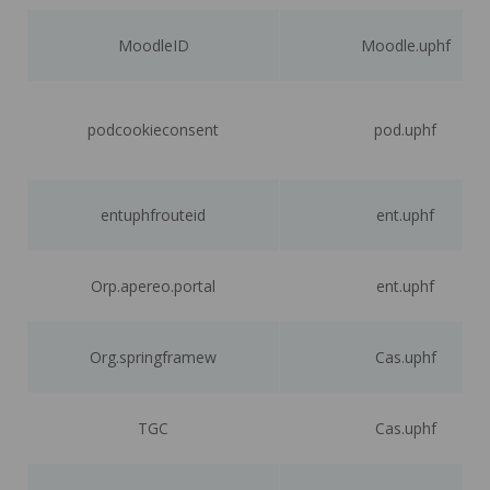
MoodleID
Moodle.uphf
podcookieconsent
pod.uphf
entuphfrouteid
ent.uphf
Orp.apereo.portal
ent.uphf
Org.springframew
Cas.uphf
TGC
Cas.uphf