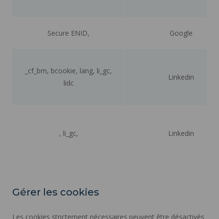
Secure ENID,
Google
_cf_bm, bcookie, lang, li_gc,
Linkedin
lidc
, li_gc,
Linkedin
Gérer les cookies
Les cookies strictement nécessaires peuvent être désactivés