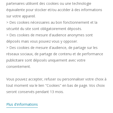
partenaires utilisent des cookies ou une technologie
MARCHÉS PUBLICS
équivalente pour stocker et/ou accéder à des informations
MENTIONS LÉGALES
sur votre appareil.
RECRUTEMENTS
> Des cookies nécessaires au bon fonctionnement et la
CRÉDITS
sécurité du site sont obligatoirement déposés.
> Des cookies de mesure d'audience anonymes sont
ESPACE PRESSE
déposés mais vous pouvez vous y opposer.
SERVICES PUBLICS +
> Des cookies de mesure d'audience, de partage sur les
CONTACTS
réseaux sociaux, de partage de contenu et de performance
GESTION DES COOKIES
publicitaire sont déposés uniquement avec votre
consentement.
Requête d'amélioration
Vous pouvez accepter, refuser ou personnaliser votre choix à
tout moment via le lien "Cookies" en bas de page. Vos choix
Rejoignez-nous!
seront conservés pendant 13 mois.
Plus d'informations