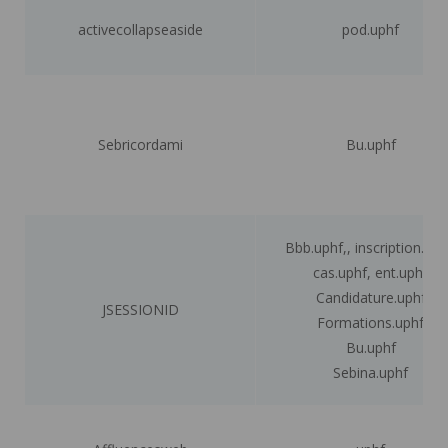
activecollapseaside
pod.uphf
Sebricordami
Bu.uphf
Bbb.uphf,, inscription.uph
cas.uphf, ent.uphf
Candidature.uphf
JSESSIONID
Formations.uphf
Bu.uphf
Sebina.uphf