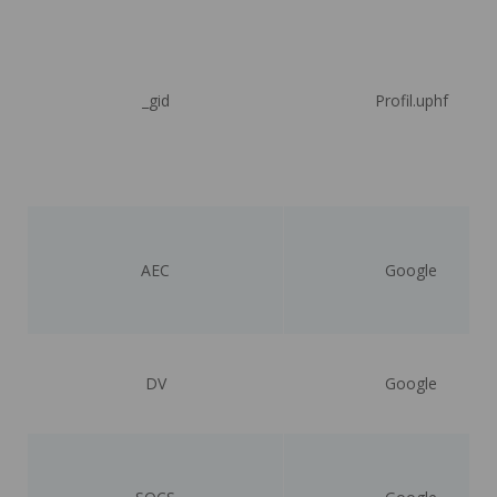
_gid
Profil.uphf
AEC
Google
DV
Google