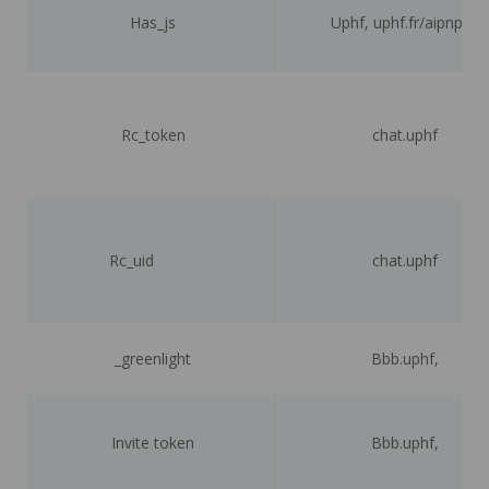
Has_js
Uphf, uphf.fr/aipnpdc
Rc_token
chat.uphf
Rc_uid
chat.uphf
_greenlight
Bbb.uphf,
Invite token
Bbb.uphf,