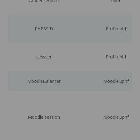
Affluencesweb
uphf
PHPSSID
Profil.uphf
sessver
Profil.uphf
MoodleBalancer
Moodle.uphf
Moodle session
Moodle.uphf