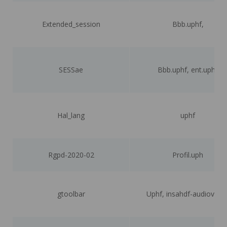
Extended_session
Bbb.uphf,
SESSae
Bbb.uphf, ent.uphf
Hal_lang
uphf
Rgpd-2020-02
Profil.uph
gtoolbar
Uphf, insahdf-audiovisue