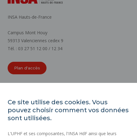
INSA Hauts-de-France
Campus Mont Houy
59313 Valenciennes cedex 9
Tél. : 03 27 51 12 00 / 12 34
Plan d'accès
ORGANIGRAMMES
ACCESSIBILITÉ
Ce site utilise des cookies. Vous
INDEX ÉGALITÉ PROFESSIONNELLE
pouvez choisir comment vos données
PLAN DU SITE
sont utilisées.
ACTES RÉGLEMENTAIRES
L'UPHF et ses composantes, l'INSA HdF ainsi que leurs
DONNÉES PERSONNELLES