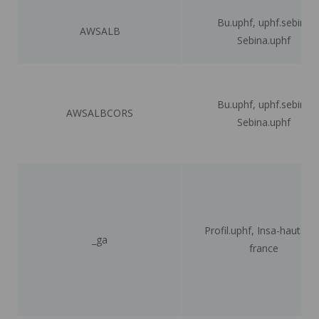
Bu.uphf, uphf.sebina
AWSALB
Sebina.uphf
Bu.uphf, uphf.sebina
AWSALBCORS
Sebina.uphf
Profil.uphf, Insa-hauts-d
_ga
france