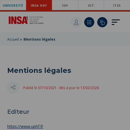
UNIVERSITÉ
ACCÉDER
INSA HDF
ISH
IUT
IT2S
AU
ALLER
MENU
AU
ACCÉDER
PRINCIPAL
CONTENU
À
PRINCIPAL
LA
RECHERCHE
Accueil
Mentions légales
Mentions légales
Publié le 07/10/2021 - Mis à jour le 13/02/2026
Editeur
https://www.uphf.fr