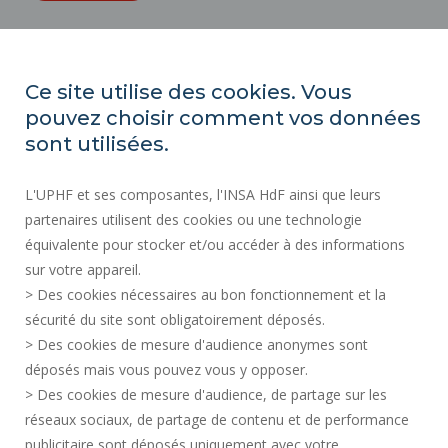
ORGANIGRAMMES
ACCESSIBILITÉ
Ce site utilise des cookies. Vous
INDEX ÉGALITÉ PROFESSIONNELLE
pouvez choisir comment vos données
PLAN DU SITE
sont utilisées.
ACTES RÉGLEMENTAIRES
L'UPHF et ses composantes, l'INSA HdF ainsi que leurs
DONNÉES PERSONNELLES
partenaires utilisent des cookies ou une technologie
MARCHÉS PUBLICS
équivalente pour stocker et/ou accéder à des informations
MENTIONS LÉGALES
sur votre appareil.
RECRUTEMENTS
> Des cookies nécessaires au bon fonctionnement et la
CRÉDITS
sécurité du site sont obligatoirement déposés.
> Des cookies de mesure d'audience anonymes sont
ESPACE PRESSE
déposés mais vous pouvez vous y opposer.
SERVICES PUBLICS +
> Des cookies de mesure d'audience, de partage sur les
CONTACTS
réseaux sociaux, de partage de contenu et de performance
GESTION DES COOKIES
publicitaire sont déposés uniquement avec votre