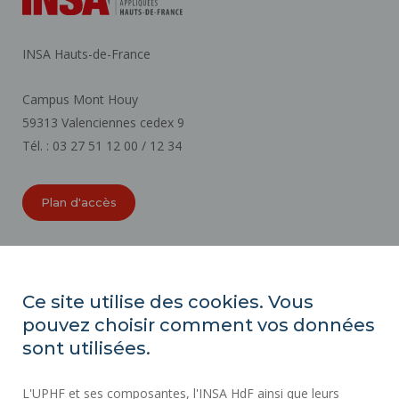
INSA Hauts-de-France
Campus Mont Houy
59313 Valenciennes cedex 9
Tél. : 03 27 51 12 00 / 12 34
Plan d'accès
ORGANIGRAMMES
ACCESSIBILITÉ
Ce site utilise des cookies. Vous
INDEX ÉGALITÉ PROFESSIONNELLE
pouvez choisir comment vos données
PLAN DU SITE
sont utilisées.
ACTES RÉGLEMENTAIRES
L'UPHF et ses composantes, l'INSA HdF ainsi que leurs
DONNÉES PERSONNELLES