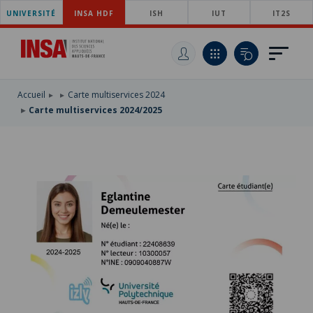
UNIVERSITÉ
ACCÉDER
INSA HDF
ISH
IUT
IT2S
AU
ALLER
MENU
AU
ACCÉDER
PRINCIPAL
CONTENU
À
PRINCIPAL
LA
RECHERCHE
Accueil
Carte multiservices 2024
Carte multiservices 2024/2025