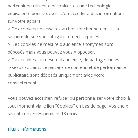
partenaires utilisent des cookies ou une technologie
MARCHÉS PUBLICS
équivalente pour stocker et/ou accéder à des informations
MENTIONS LÉGALES
sur votre appareil.
RECRUTEMENTS
> Des cookies nécessaires au bon fonctionnement et la
CRÉDITS
sécurité du site sont obligatoirement déposés.
> Des cookies de mesure d'audience anonymes sont
ESPACE PRESSE
déposés mais vous pouvez vous y opposer.
SERVICES PUBLICS +
> Des cookies de mesure d'audience, de partage sur les
CONTACTS
réseaux sociaux, de partage de contenu et de performance
GESTION DES COOKIES
publicitaire sont déposés uniquement avec votre
consentement.
Requête d'amélioration
Vous pouvez accepter, refuser ou personnaliser votre choix à
tout moment via le lien "Cookies" en bas de page. Vos choix
Rejoignez-nous!
seront conservés pendant 13 mois.
Plus d'informations