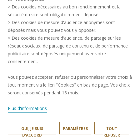
RECRUTEMENTS
> Des cookies nécessaires au bon fonctionnement et la
CRÉDITS
sécurité du site sont obligatoirement déposés.
> Des cookies de mesure d'audience anonymes sont
ESPACE PRESSE
déposés mais vous pouvez vous y opposer.
SERVICES PUBLICS +
> Des cookies de mesure d'audience, de partage sur les
CONTACTS
réseaux sociaux, de partage de contenu et de performance
GESTION DES COOKIES
publicitaire sont déposés uniquement avec votre
consentement.
Requête d'amélioration
Vous pouvez accepter, refuser ou personnaliser votre choix à
tout moment via le lien "Cookies" en bas de page. Vos choix
Rejoignez-nous!
seront conservés pendant 13 mois.
Plus d'informations
OUI, JE SUIS
PARAMÈTRES
TOUT
INSA HAUTS-DE-FRANCE © 2025
D'ACCORD
REFUSER