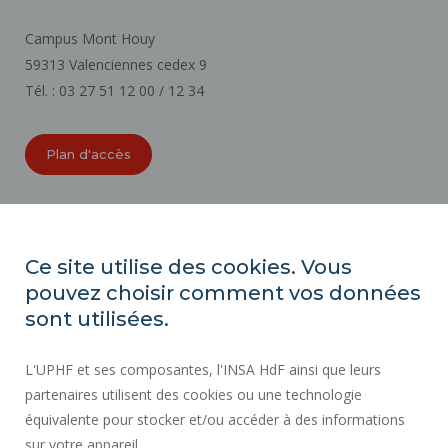
Campus Mont Houy
59313 Valenciennes cedex 9
Tél. : 03 27 51 12 00 / 12 34
Plan d'accès
ORGANIGRAMMES
ACCESSIBILITÉ
Ce site utilise des cookies. Vous
INDEX ÉGALITÉ PROFESSIONNELLE
pouvez choisir comment vos données
PLAN DU SITE
sont utilisées.
ACTES RÉGLEMENTAIRES
L'UPHF et ses composantes, l'INSA HdF ainsi que leurs
DONNÉES PERSONNELLES
partenaires utilisent des cookies ou une technologie
MARCHÉS PUBLICS
équivalente pour stocker et/ou accéder à des informations
MENTIONS LÉGALES
sur votre appareil.