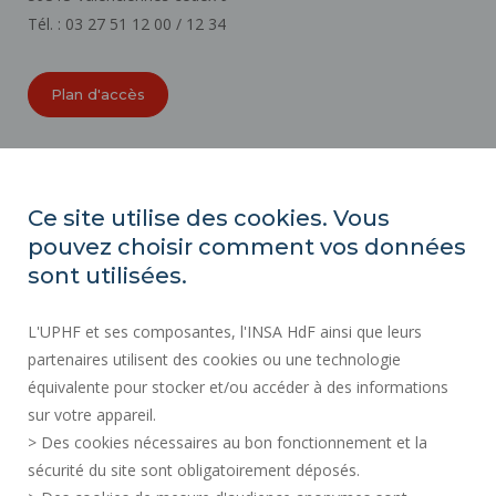
Tél. : 03 27 51 12 00 / 12 34
Plan d'accès
ORGANIGRAMMES
ACCESSIBILITÉ
Ce site utilise des cookies. Vous
INDEX ÉGALITÉ PROFESSIONNELLE
pouvez choisir comment vos données
PLAN DU SITE
sont utilisées.
ACTES RÉGLEMENTAIRES
L'UPHF et ses composantes, l'INSA HdF ainsi que leurs
DONNÉES PERSONNELLES
partenaires utilisent des cookies ou une technologie
MARCHÉS PUBLICS
équivalente pour stocker et/ou accéder à des informations
MENTIONS LÉGALES
sur votre appareil.
RECRUTEMENTS
> Des cookies nécessaires au bon fonctionnement et la
CRÉDITS
sécurité du site sont obligatoirement déposés.