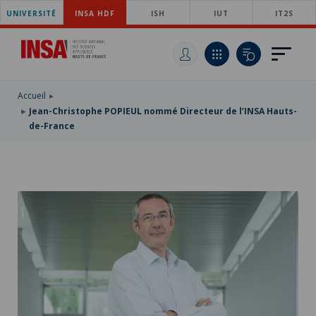
UNIVERSITÉ
ACCÉDER
INSA HDF
ISH
IUT
IT2S
AU
ALLER
MENU
AU
ACCÉDER
PRINCIPAL
CONTENU
À
PRINCIPAL
LA
RECHERCHE
Accueil
Jean-Christophe POPIEUL nommé Directeur de l’INSA Hauts-
de-France