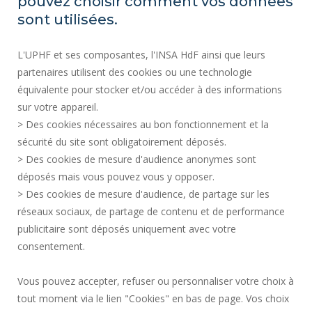
pouvez choisir comment vos données
PLAN DU SITE
sont utilisées.
ACTES RÉGLEMENTAIRES
L'UPHF et ses composantes, l'INSA HdF ainsi que leurs
DONNÉES PERSONNELLES
partenaires utilisent des cookies ou une technologie
MARCHÉS PUBLICS
équivalente pour stocker et/ou accéder à des informations
MENTIONS LÉGALES
sur votre appareil.
RECRUTEMENTS
> Des cookies nécessaires au bon fonctionnement et la
CRÉDITS
sécurité du site sont obligatoirement déposés.
> Des cookies de mesure d'audience anonymes sont
ESPACE PRESSE
déposés mais vous pouvez vous y opposer.
SERVICES PUBLICS +
> Des cookies de mesure d'audience, de partage sur les
CONTACTS
réseaux sociaux, de partage de contenu et de performance
GESTION DES COOKIES
publicitaire sont déposés uniquement avec votre
consentement.
Requête d'amélioration
Vous pouvez accepter, refuser ou personnaliser votre choix à
tout moment via le lien "Cookies" en bas de page. Vos choix