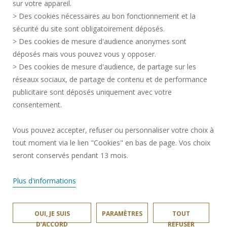
sur votre appareil.
RECRUTEMENTS
> Des cookies nécessaires au bon fonctionnement et la
CRÉDITS
sécurité du site sont obligatoirement déposés.
> Des cookies de mesure d'audience anonymes sont
ESPACE PRESSE
déposés mais vous pouvez vous y opposer.
SERVICES PUBLICS +
> Des cookies de mesure d'audience, de partage sur les
CONTACTS
réseaux sociaux, de partage de contenu et de performance
GESTION DES COOKIES
publicitaire sont déposés uniquement avec votre
consentement.
Requête d'amélioration
Vous pouvez accepter, refuser ou personnaliser votre choix à
tout moment via le lien "Cookies" en bas de page. Vos choix
Rejoignez-nous!
seront conservés pendant 13 mois.
Plus d'informations
OUI, JE SUIS
PARAMÈTRES
TOUT
INSA HAUTS-DE-FRANCE © 2025
D'ACCORD
REFUSER