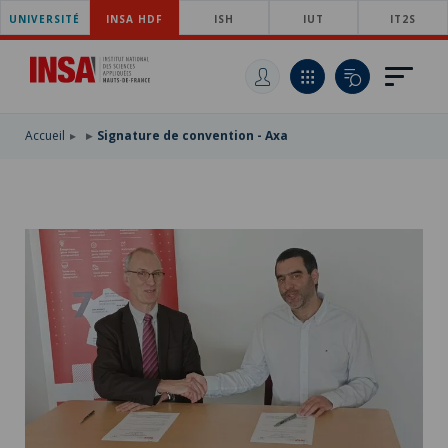
UNIVERSITÉ
ACCÉDER
INSA HDF
ISH
IUT
IT2S
AU
ALLER
MENU
AU
ACCÉDER
PRINCIPAL
CONTENU
À
PRINCIPAL
LA
RECHERCHE
Accueil
Signature de convention - Axa