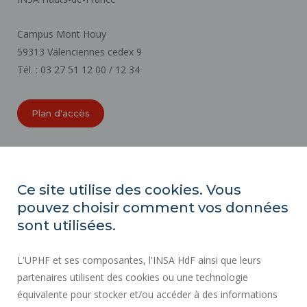
Campus Mont Houy
59313 Valenciennes cedex 9
Tél. : 03 27 51 12 00 / 12 34
Plan d'accès
ORGANIGRAMMES
ACCESSIBILITÉ
Ce site utilise des cookies. Vous
INDEX ÉGALITÉ PROFESSIONNELLE
pouvez choisir comment vos données
PLAN DU SITE
sont utilisées.
ACTES RÉGLEMENTAIRES
L'UPHF et ses composantes, l'INSA HdF ainsi que leurs
DONNÉES PERSONNELLES
partenaires utilisent des cookies ou une technologie
MARCHÉS PUBLICS
équivalente pour stocker et/ou accéder à des informations
MENTIONS LÉGALES