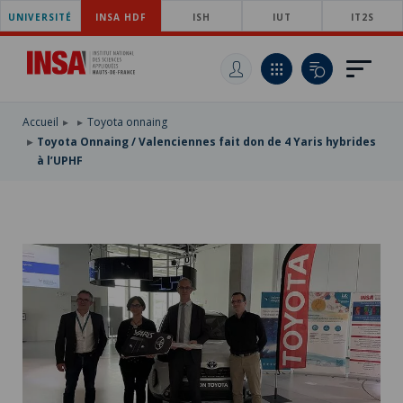
UNIVERSITÉ
ACCÉDER
INSA HDF
ISH
IUT
IT2S
AU
ALLER
MENU
AU
ACCÉDER
PRINCIPAL
CONTENU
À
PRINCIPAL
LA
RECHERCHE
Accueil
Toyota onnaing
Toyota Onnaing / Valenciennes fait don de 4 Yaris hybrides
à l’UPHF