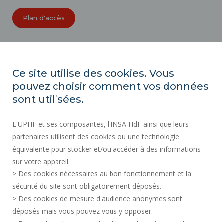
Plan d'accès
ORGANIGRAMMES
ACCESSIBILITÉ
Ce site utilise des cookies. Vous
INDEX ÉGALITÉ PROFESSIONNELLE
pouvez choisir comment vos données
PLAN DU SITE
sont utilisées.
ACTES RÉGLEMENTAIRES
L'UPHF et ses composantes, l'INSA HdF ainsi que leurs
DONNÉES PERSONNELLES
partenaires utilisent des cookies ou une technologie
MARCHÉS PUBLICS
équivalente pour stocker et/ou accéder à des informations
MENTIONS LÉGALES
sur votre appareil.
RECRUTEMENTS
> Des cookies nécessaires au bon fonctionnement et la
CRÉDITS
sécurité du site sont obligatoirement déposés.
> Des cookies de mesure d'audience anonymes sont
ESPACE PRESSE
déposés mais vous pouvez vous y opposer.
SERVICES PUBLICS +