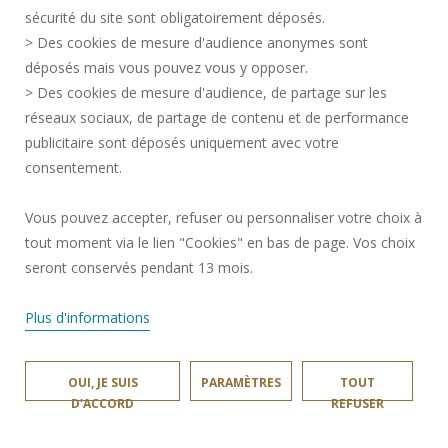
CRÉDITS
sécurité du site sont obligatoirement déposés.
> Des cookies de mesure d'audience anonymes sont
ESPACE PRESSE
déposés mais vous pouvez vous y opposer.
SERVICES PUBLICS +
> Des cookies de mesure d'audience, de partage sur les
CONTACTS
réseaux sociaux, de partage de contenu et de performance
GESTION DES COOKIES
publicitaire sont déposés uniquement avec votre
consentement.
Requête d'amélioration
Vous pouvez accepter, refuser ou personnaliser votre choix à
tout moment via le lien "Cookies" en bas de page. Vos choix
Rejoignez-nous!
seront conservés pendant 13 mois.
Plus d'informations
OUI, JE SUIS
PARAMÈTRES
TOUT
INSA HAUTS-DE-FRANCE © 2025
D'ACCORD
REFUSER
SITE RÉALISÉ PAR