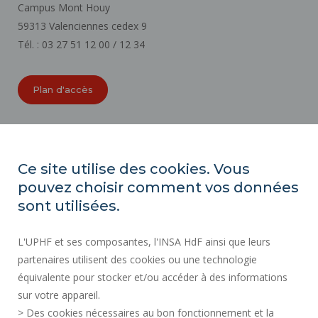
Campus Mont Houy
59313 Valenciennes cedex 9
Tél. : 03 27 51 12 00 / 12 34
Plan d'accès
ORGANIGRAMMES
ACCESSIBILITÉ
Ce site utilise des cookies. Vous
INDEX ÉGALITÉ PROFESSIONNELLE
pouvez choisir comment vos données
PLAN DU SITE
sont utilisées.
ACTES RÉGLEMENTAIRES
L'UPHF et ses composantes, l'INSA HdF ainsi que leurs
DONNÉES PERSONNELLES
partenaires utilisent des cookies ou une technologie
MARCHÉS PUBLICS
équivalente pour stocker et/ou accéder à des informations
MENTIONS LÉGALES
sur votre appareil.
RECRUTEMENTS
> Des cookies nécessaires au bon fonctionnement et la