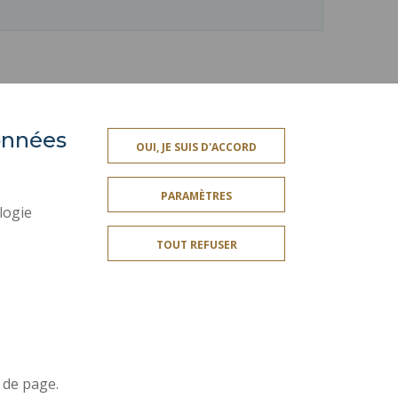
données
ACCESSIBILITÉ
OUI, JE SUIS D'ACCORD
SSIONNELLE
PLAN DU SITE
PARAMÈTRES
ES
DONNÉES PERSONNELLES
logie
MENTIONS LÉGALES
TOUT REFUSER
CRÉDITS
SERVICES PUBLICS +
GESTION DES COOKIES
Rejoignez-nous!
 de page.
ation