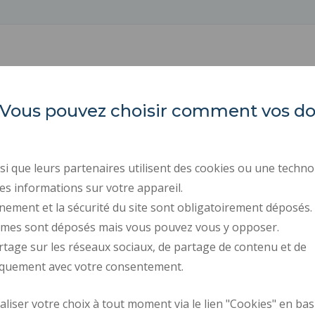
es. Vous pouvez choisir comment vos 
INSA Hauts-de-France
ORGANIGRAMMES
INDEX ÉGALITÉ PROFE
Campus Mont Houy
ACTES RÉGLEMENTAIR
59313 Valenciennes cedex 9
i que leurs partenaires utilisent des cookies ou une techno
Tél. : 03 27 51 12 00 / 12 34
MARCHÉS PUBLICS
es informations sur votre appareil.
nement et la sécurité du site sont obligatoirement déposés.
RECRUTEMENTS
ymes sont déposés mais vous pouvez vous y opposer.
ESPACE PRESSE
rtage sur les réseaux sociaux, de partage de contenu et de
CONTACTS
iquement avec votre consentement.
iser votre choix à tout moment via le lien "Cookies" en bas
Plan d'accès
Requête d'amélior