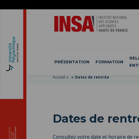
ACCÉDER
AU
ALLER
MENU
AU
ACCÉDER
PRINCIPAL
CONTENU
À
PRINCIPAL
LA
RECHERCHE
REL
PRÉSENTATION
FORMATION
ENT
Accueil
Dates de rentrée
Dates de rentr
Consultez votre date et horaire de r