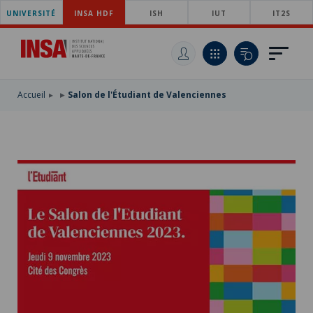
UNIVERSITÉ
ACCÉDER
INSA HDF
ISH
IUT
IT2S
AU
ALLER
MENU
AU
ACCÉDER
PRINCIPAL
CONTENU
À
PRINCIPAL
LA
RECHERCHE
Accueil
Salon de l'Étudiant de Valenciennes