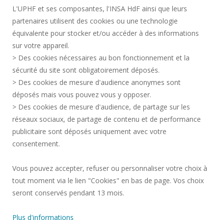
L'UPHF et ses composantes, l'INSA HdF ainsi que leurs
DONNÉES PERSONNELLES
partenaires utilisent des cookies ou une technologie
MARCHÉS PUBLICS
équivalente pour stocker et/ou accéder à des informations
MENTIONS LÉGALES
sur votre appareil.
RECRUTEMENTS
> Des cookies nécessaires au bon fonctionnement et la
CRÉDITS
sécurité du site sont obligatoirement déposés.
> Des cookies de mesure d'audience anonymes sont
ESPACE PRESSE
déposés mais vous pouvez vous y opposer.
SERVICES PUBLICS +
> Des cookies de mesure d'audience, de partage sur les
CONTACTS
réseaux sociaux, de partage de contenu et de performance
GESTION DES COOKIES
publicitaire sont déposés uniquement avec votre
consentement.
Requête d'amélioration
Vous pouvez accepter, refuser ou personnaliser votre choix à
tout moment via le lien "Cookies" en bas de page. Vos choix
Rejoignez-nous!
seront conservés pendant 13 mois.
Plus d'informations