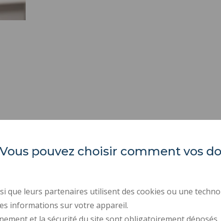
es. Vous pouvez choisir comment vos 
INSA Hauts-de-France
ORGANIGRAMMES
INDEX ÉGALITÉ PROFE
Campus Mont Houy
ACTES RÉGLEMENTAIR
59313 Valenciennes cedex 9
i que leurs partenaires utilisent des cookies ou une techno
Tél. : 03 27 51 12 00 / 12 34
MARCHÉS PUBLICS
es informations sur votre appareil.
nement et la sécurité du site sont obligatoirement déposés.
RECRUTEMENTS