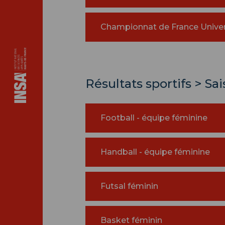
Championnat de France Univers
Résultats sportifs > Sa
Football - équipe féminine
Handball - équipe féminine
Futsal féminin
Basket féminin