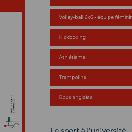
Volley-ball 6x6 - équipe fémini
Kickboxing
Athlétisme
Trampoline
Boxe anglaise
Le sport à l’université