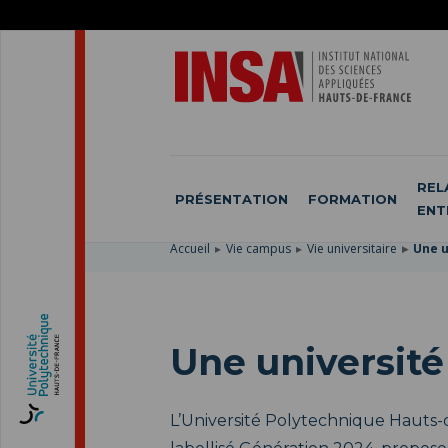
ACCÉDER
AU
ALLER
MENU
AU
ACCÉDER
PRINCIPAL
CONTENU
À
PRINCIPAL
LA
RECHERCHE
REL
PRÉSENTATION
FORMATION
ENT
Accueil
Vie campus
Vie universitaire
Une u
Une université
L’Université Polytechnique Hauts-