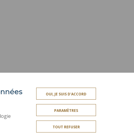
données
ACCESSIBILITÉ
OUI, JE SUIS D'ACCORD
SSIONNELLE
PLAN DU SITE
PARAMÈTRES
ES
DONNÉES PERSONNELLES
logie
MENTIONS LÉGALES
TOUT REFUSER
CRÉDITS