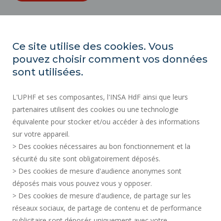
ORGANIZATION CHARTS
ACCESSIBILITY
Ce site utilise des cookies. Vous
PROFESSIONAL EQUALITY INDEX
pouvez choisir comment vos données
SITE MAP
sont utilisées.
REGULATORY ACTS
L'UPHF et ses composantes, l'INSA HdF ainsi que leurs
PERSONAL DATA
partenaires utilisent des cookies ou une technologie
PUBLIC PROCUREMENT
équivalente pour stocker et/ou accéder à des informations
LEGAL INFORMATION
sur votre appareil.
RECRUITMENTS
> Des cookies nécessaires au bon fonctionnement et la
CREDITS
sécurité du site sont obligatoirement déposés.
> Des cookies de mesure d'audience anonymes sont
PRESS AREA
déposés mais vous pouvez vous y opposer.
SOCIAL MAP
> Des cookies de mesure d'audience, de partage sur les
CONTACT
réseaux sociaux, de partage de contenu et de performance
COOKIE MANAGEMENT
publicitaire sont déposés uniquement avec votre