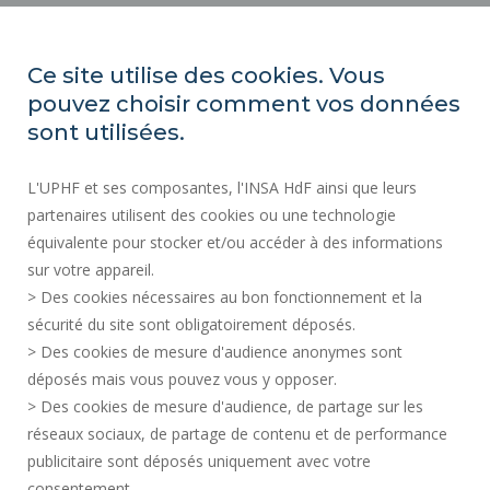
ORGANIGRAMMES
ACCESSIBILITÉ
Ce site utilise des cookies. Vous
INDEX ÉGALITÉ PROFESSIONNELLE
pouvez choisir comment vos données
PLAN DU SITE
sont utilisées.
ACTES RÉGLEMENTAIRES
L'UPHF et ses composantes, l'INSA HdF ainsi que leurs
DONNÉES PERSONNELLES
partenaires utilisent des cookies ou une technologie
MARCHÉS PUBLICS
équivalente pour stocker et/ou accéder à des informations
MENTIONS LÉGALES
sur votre appareil.
RECRUTEMENTS
> Des cookies nécessaires au bon fonctionnement et la
CRÉDITS
sécurité du site sont obligatoirement déposés.
> Des cookies de mesure d'audience anonymes sont
ESPACE PRESSE
déposés mais vous pouvez vous y opposer.
SERVICES PUBLICS +
> Des cookies de mesure d'audience, de partage sur les
CONTACTS
réseaux sociaux, de partage de contenu et de performance
GESTION DES COOKIES
publicitaire sont déposés uniquement avec votre
consentement.