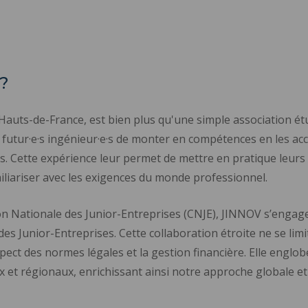
?
 Hauts-de-France, est bien plus qu'une simple association étu
ux futur·e·s ingénieur·e·s de monter en compétences en les a
·s. Cette expérience leur permet de mettre en pratique leur
liariser avec les exigences du monde professionnel.
on Nationale des Junior-Entreprises (CNJE), JINNOV s’engage
s Junior-Entreprises. Cette collaboration étroite ne se limi
espect des normes légales et la gestion financière. Elle eng
x et régionaux, enrichissant ainsi notre approche globale