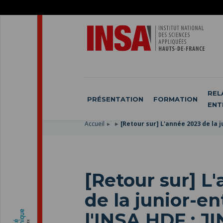
ACCÉDER
AU
ALLER
MENU
AU
ACCÉDER
PRINCIPAL
CONTENU
À
PRINCIPAL
LA
RECHERCHE
REL
PRÉSENTATION
FORMATION
ENT
Accueil
[Retour sur] L'année 2023 de la 
[Retour sur] L
de la junior-en
l'INSA HDF : J